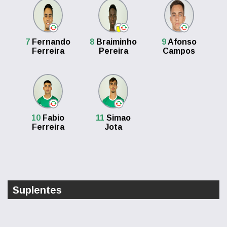
7
Fernando
8
Braiminho
9
Afonso
Ferreira
Pereira
Campos
10
Fabio
11
Simao
Ferreira
Jota
Suplentes