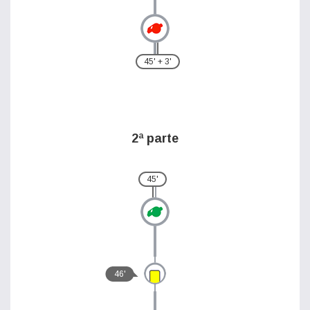
45' + 3'
2ª parte
45'
46'