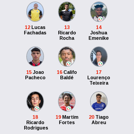
12
Lucas
13
14
Fachadas
Ricardo
Joshua
Rocha
Emenike
15
Joao
16
Califo
17
Pacheco
Baldé
Lourenço
Teixeira
18
19
Martim
20
Tiago
Ricardo
Fortes
Abreu
Rodrigues