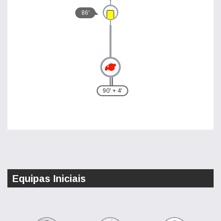
86'
90' + 4'
Equipas Iniciais