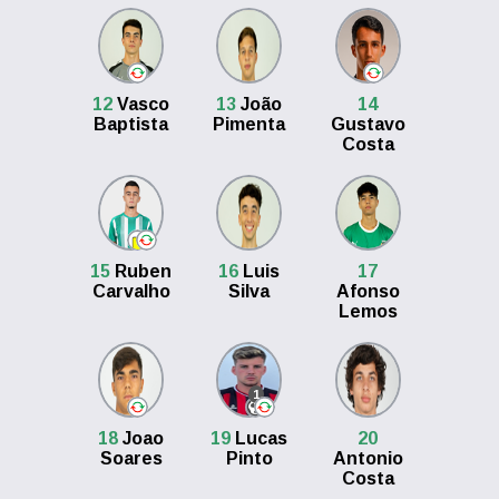
12
Vasco
13
João
14
Baptista
Pimenta
Gustavo
Costa
15
Ruben
16
Luis
17
Carvalho
Silva
Afonso
Lemos
1
18
Joao
19
Lucas
20
Soares
Pinto
Antonio
Costa