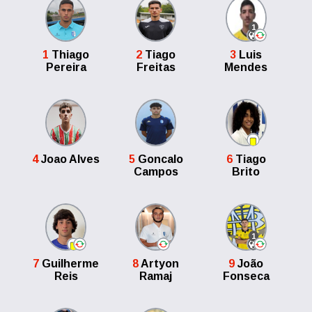
1
1
Thiago
2
Tiago
3
Luis
Pereira
Freitas
Mendes
4
Joao Alves
5
Goncalo
6
Tiago
Campos
Brito
1
7
Guilherme
8
Artyon
9
João
Reis
Ramaj
Fonseca