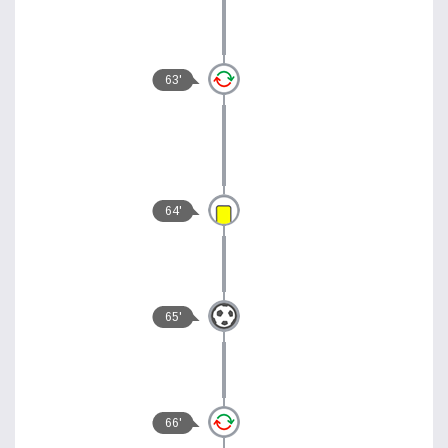
63'
64'
65'
66'