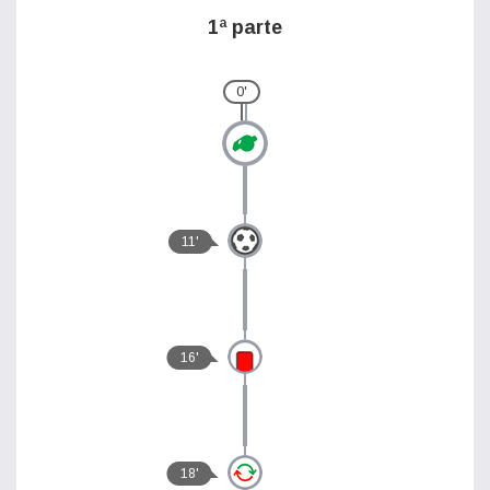
1ª parte
0'
11'
16'
18'