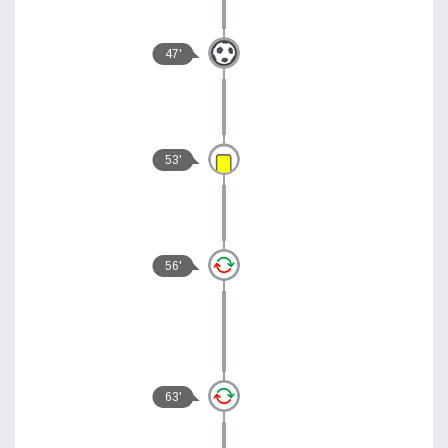
47'
53'
56'
63'