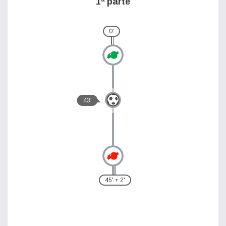
1ª parte
0'
43'
45' + 2'