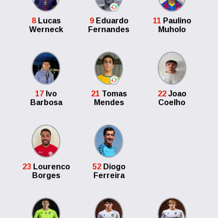
8
Lucas
9
Eduardo
11
Paulino
Werneck
Fernandes
Muholo
17
Ivo
21
Tomas
22
Joao
Barbosa
Mendes
Coelho
23
Lourenco
52
Diogo
Borges
Ferreira