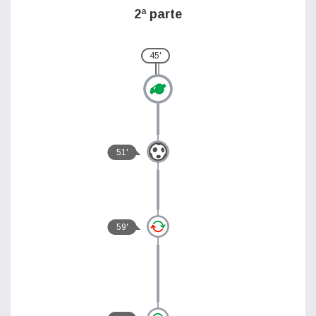
2ª parte
45'
51'
59'