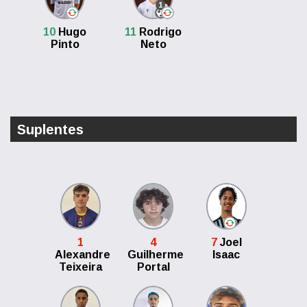
1
10
Hugo
11
Rodrigo
Pinto
Neto
Suplentes
1
4
7
Joel
Alexandre
Guilherme
Isaac
Teixeira
Portal