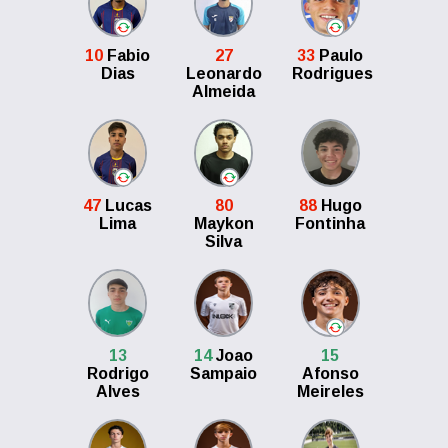
10
Fabio
27
33
Paulo
Dias
Leonardo
Rodrigues
Almeida
47
Lucas
80
88
Hugo
Lima
Maykon
Fontinha
Silva
13
14
Joao
15
Rodrigo
Sampaio
Afonso
Alves
Meireles