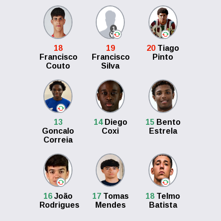
1
18
19
20
Tiago
Francisco
Francisco
Pinto
Couto
Silva
13
14
Diego
15
Bento
Goncalo
Coxi
Estrela
Correia
16
João
17
Tomas
18
Telmo
Rodrigues
Mendes
Batista