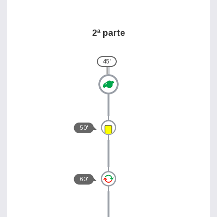
2ª parte
45'
50'
60'