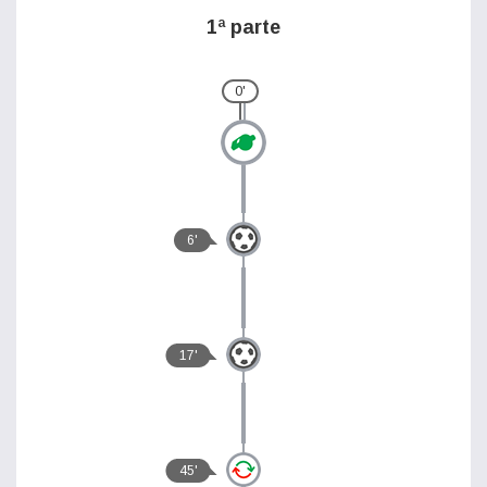
1ª parte
0'
6'
17'
45'