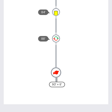
84'
88'
90' + 6'