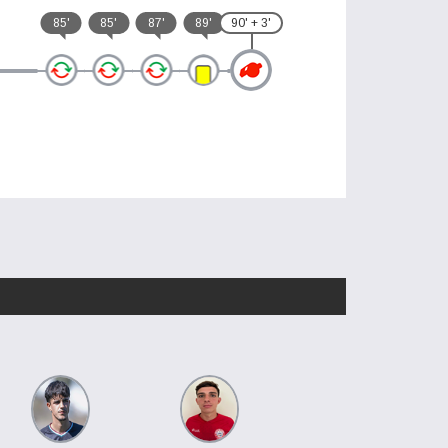
85'
85'
87'
89'
90' + 3'