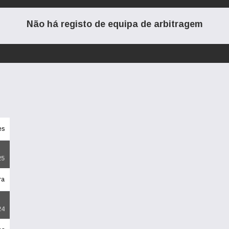
Não há registo de equipa de arbitragem
es
25
ra
24