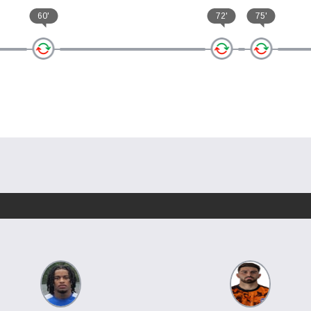
60'
72'
75'