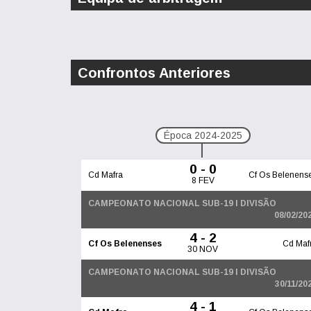
Confrontos Anteriores
Época 2024-2025
0 - 0
Cd Mafra
Cf Os Belenens
8 FEV
CAMPEONATO NACIONAL SUB-19 I DIVISÃO
08/02/20
4 - 2
Cf Os Belenenses
Cd Maf
30 NOV
CAMPEONATO NACIONAL SUB-19 I DIVISÃO
30/11/20
4 - 1