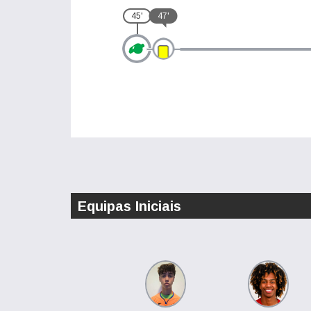
45'
47'
Equipas Iniciais