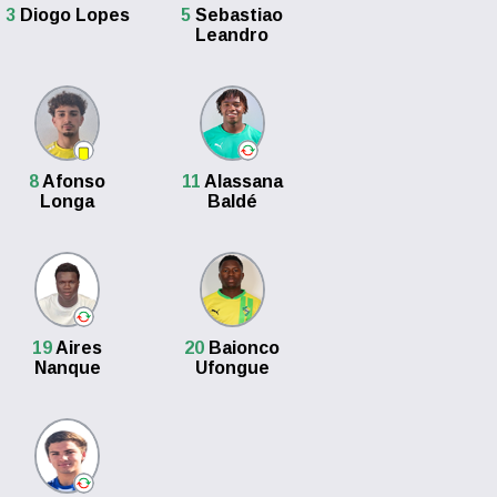
3
Diogo Lopes
5
Sebastiao
Leandro
8
Afonso
11
Alassana
Longa
Baldé
19
Aires
20
Baionco
Nanque
Ufongue