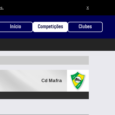
es.
X
Início
Competições
Clubes
Cd Mafra