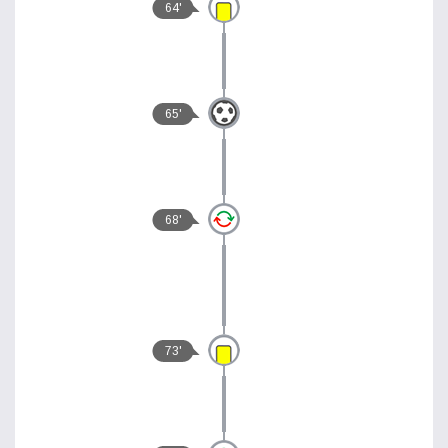
64'
65'
68'
73'