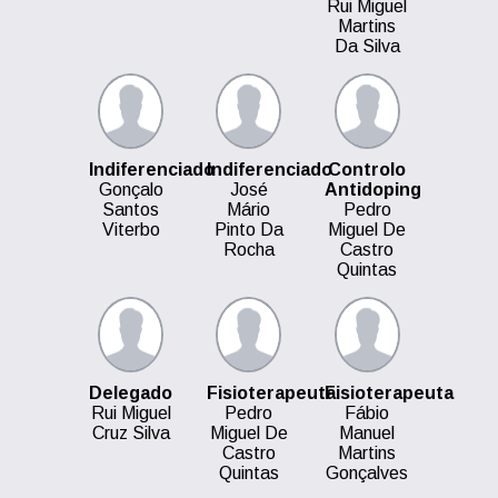
Rui Miguel
Martins
Da Silva
Indiferenciado
Indiferenciado
Controlo
Gonçalo
José
Antidoping
Santos
Mário
Pedro
Viterbo
Pinto Da
Miguel De
Rocha
Castro
Quintas
Delegado
Fisioterapeuta
Fisioterapeuta
Rui Miguel
Pedro
Fábio
Cruz Silva
Miguel De
Manuel
Castro
Martins
Quintas
Gonçalves