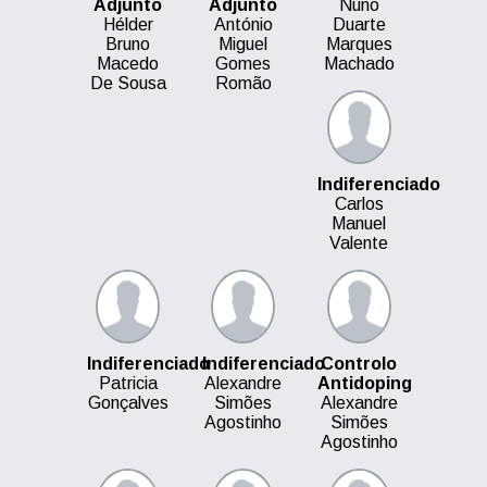
Adjunto
Adjunto
Nuno
Hélder
António
Duarte
Bruno
Miguel
Marques
Macedo
Gomes
Machado
De Sousa
Romão
Indiferenciado
Carlos
Manuel
Valente
Indiferenciado
Indiferenciado
Controlo
Patricia
Alexandre
Antidoping
Gonçalves
Simões
Alexandre
Agostinho
Simões
Agostinho