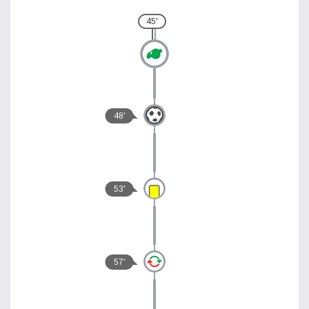
45'
48'
53'
57'