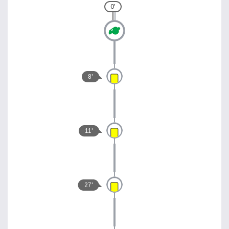
0'
8'
11'
27'