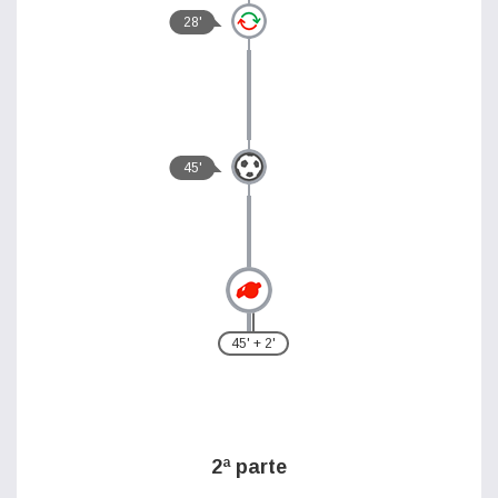
28'
45'
45' + 2'
2ª parte