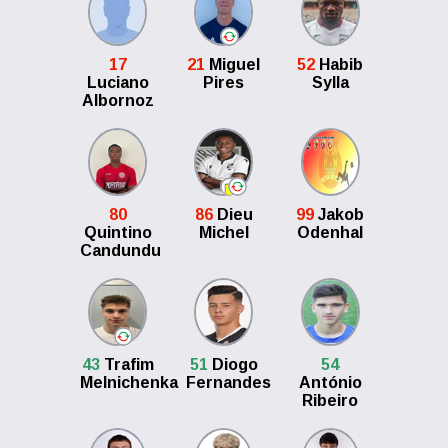
17
21
Miguel
52
Habib
Luciano
Pires
Sylla
Albornoz
80
86
Dieu
99
Jakob
Quintino
Michel
Odenhal
Candundu
43
Trafim
51
Diogo
54
Melnichenka
Fernandes
António
Ribeiro