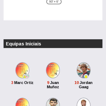
90' + 6'
Equipas Iniciais
3
Marc Ortiz
9
Juan
10
Jordan
Muñoz
Gaag