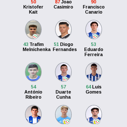
50
87
Joao
90
Kristofer
Casimiro
Francisco
Kait
Canario
43
Trafim
51
Diogo
53
Melnichenka
Fernandes
Eduardo
Ferreira
54
57
64
Luís
António
Duarte
Gomes
Ribeiro
Cunha