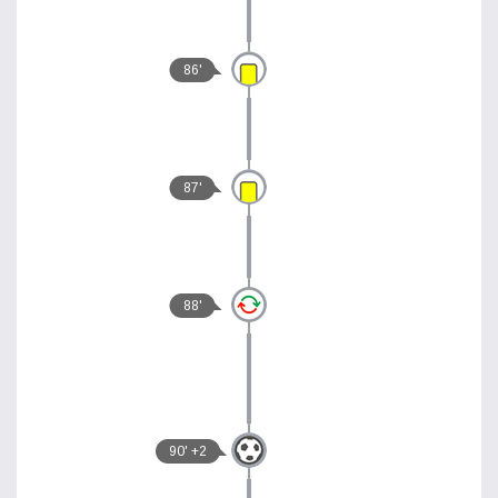
86'
87'
88'
90' +2