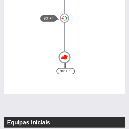
90' +4
90' + 6'
Equipas Iniciais