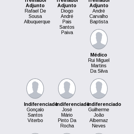
Treinador
Treinador
Treinador
Adjunto
Adjunto
Adjunto
Rafael De
Diogo
André
Sousa
André
Carvalho
Albuquerque
Pais
Baptista
Santos
Paiva
Médico
Rui Miguel
Martins
Da Silva
Indiferenciado
Indiferenciado
Indiferenciado
Gonçalo
José
Guilherme
Santos
Mário
João
Viterbo
Pinto Da
Albernaz
Rocha
Neves