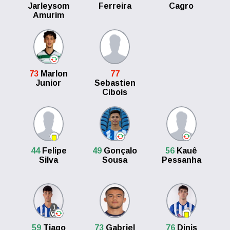
Jarleysom
Ferreira
Cagro
Amurim
73
Marlon
77
Junior
Sebastien
Cibois
44
Felipe
49
Gonçalo
56
Kauê
Silva
Sousa
Pessanha
1
59
Tiago
73
Gabriel
76
Dinis