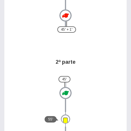
45' + 1'
2ª parte
45'
55'