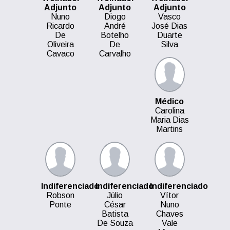
Adjunto
Adjunto
Adjunto
Nuno
Diogo
Vasco
Ricardo
André
José Dias
De
Botelho
Duarte
Oliveira
De
Silva
Cavaco
Carvalho
Médico
Carolina
Maria Dias
Martins
Indiferenciado
Indiferenciado
Indiferenciado
Robson
Júlio
Vítor
Ponte
César
Nuno
Batista
Chaves
De Souza
Vale