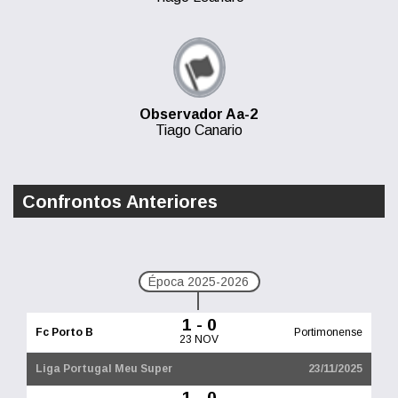
Observador Aa-2
Tiago Canario
Confrontos Anteriores
Época 2025-2026
1 - 0
Fc Porto B
Portimonense
23 NOV
Liga Portugal Meu Super
23/11/2025
1 - 0