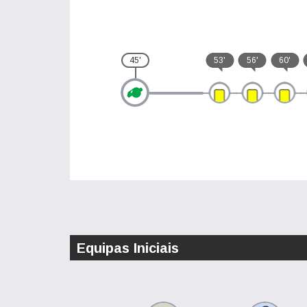
45'
53'
56'
60'
Equipas Iniciais