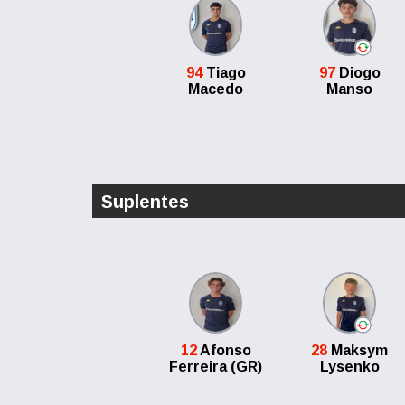
94
Tiago
97
Diogo
Macedo
Manso
Suplentes
12
Afonso
28
Maksym
Ferreira (GR)
Lysenko