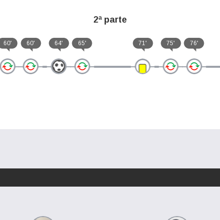
2ª parte
60'
60'
64'
65'
71'
75'
76'