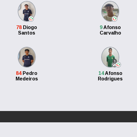
78
Diogo
9
Afonso
Santos
Carvalho
1
84
Pedro
14
Afonso
Medeiros
Rodrigues