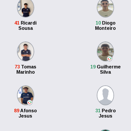
41
Ricardi
10
Diogo
Sousa
Monteiro
73
Tomas
19
Guilherme
Marinho
Silva
89
Afonso
31
Pedro
Jesus
Jesus