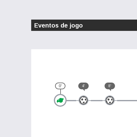
Eventos de jogo
0'
4'
8'