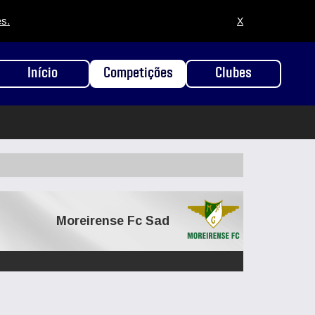
es.
X
Início
Competições
Clubes
Moreirense Fc Sad