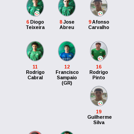
6
Diogo
8
Jose
9
Afonso
Teixeira
Abreu
Carvalho
11
12
16
Rodrigo
Francisco
Rodrigo
Cabral
Sampaio
Pinto
(GR)
19
Guilherme
Silva