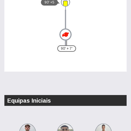
90' +5
90' + 7'
Equipas Iniciais