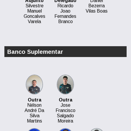
Adjunto
Delegado
Daniel
Silvestre
Ricardo
Bezerra
Manuel
Joao
Vilas Boas
Goncalves
Fernandes
Varela
Branco
Banco Suplementar
Outra
Outra
Nélson
Jose
André Da
Francisco
Silva
Salgado
Martins
Moreira