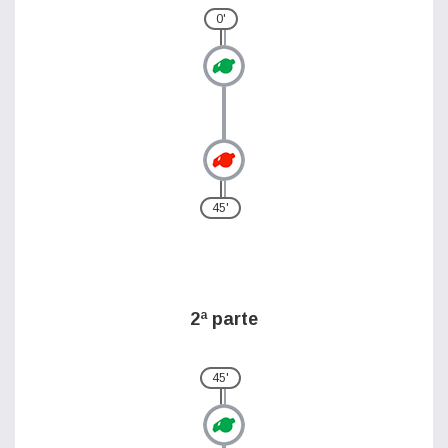
0'
45'
2ª parte
45'