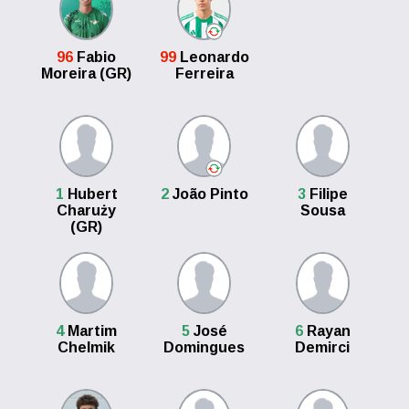
96
Fabio
99
Leonardo
Moreira (GR)
Ferreira
1
Hubert
2
João Pinto
3
Filipe
Charuży
Sousa
(GR)
4
Martim
5
José
6
Rayan
Chelmik
Domingues
Demirci