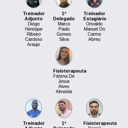
Treinador
1º
Treinador
Adjunto
Delegado
Estagiário
Diogo
Marco
Orivaldo
Henrique
Paulo
Manuel Do
Ribeiro
Gomes
Carmo
Cardoso
Silva
Abreu
Araujo
Fisioterapeuta
Fátima De
Jesus
Alves
Almeida
Treinador
1º
Fisioterapeuta