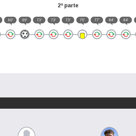
2ª parte
60'
69'
73'
73'
73'
75'
77'
84'
84'