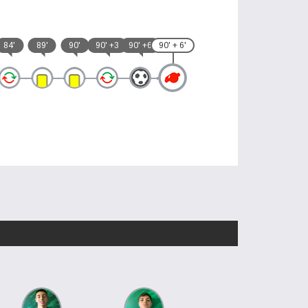
84'
89'
90'
90' +3
90' +6
90' + 6'