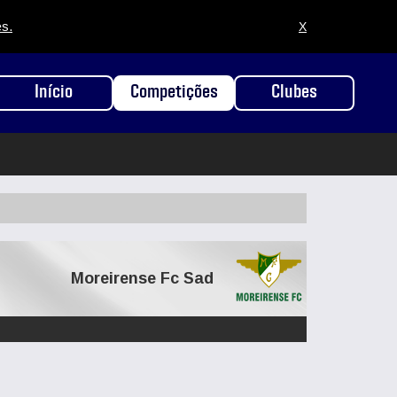
es.
X
Início
Competições
Clubes
Moreirense Fc Sad