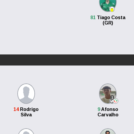
81
Tiago Costa
(GR)
1
14
Rodrigo
9
Afonso
Silva
Carvalho