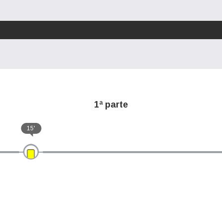
1ª parte
15'