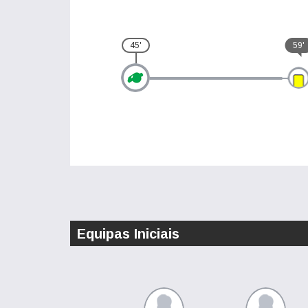
45'
59'
Equipas Iniciais