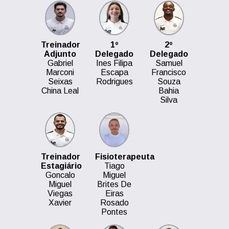
Treinador
1º
2º
Adjunto
Delegado
Delegado
Gabriel
Ines Filipa
Samuel
Marconi
Escapa
Francisco
Seixas
Rodrigues
Souza
China Leal
Bahia
Silva
Treinador
Fisioterapeuta
Estagiário
Tiago
Goncalo
Miguel
Miguel
Brites De
Viegas
Eiras
Xavier
Rosado
Pontes