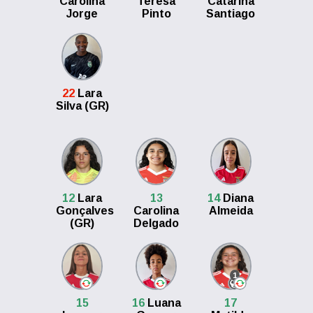
Carolina
Teresa
Catarina
Jorge
Pinto
Santiago
22
Lara
Silva (GR)
12
Lara
13
14
Diana
Gonçalves
Carolina
Almeida
(GR)
Delgado
1
15
16
Luana
17