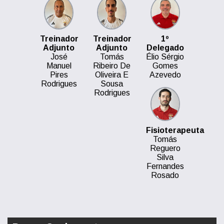
Treinador
Treinador
1º
Adjunto
Adjunto
Delegado
José
Tomás
Élio Sérgio
Manuel
Ribeiro De
Gomes
Pires
Oliveira E
Azevedo
Rodrigues
Sousa
Rodrigues
Fisioterapeuta
Tomás
Reguero
Silva
Fernandes
Rosado