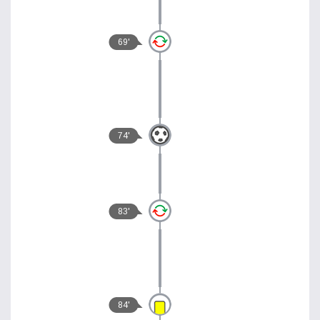
69'
74'
83'
84'