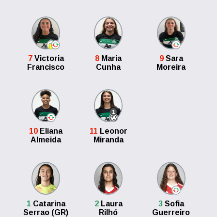
7
Victoria
8
Maria
9
Sara
Francisco
Cunha
Moreira
1
10
Eliana
11
Leonor
Almeida
Miranda
1
Catarina
2
Laura
3
Sofia
Serrao (GR)
Rilhó
Guerreiro