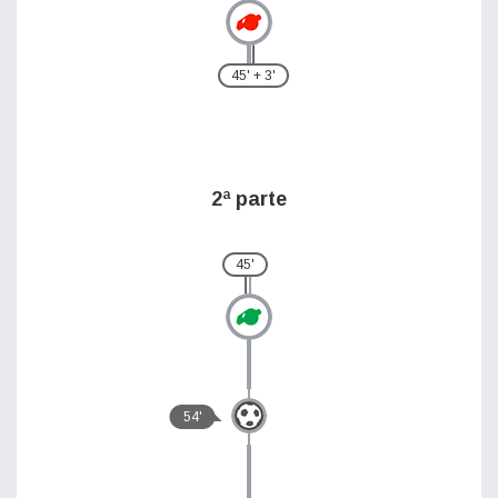
45' + 3'
2ª parte
45'
54'