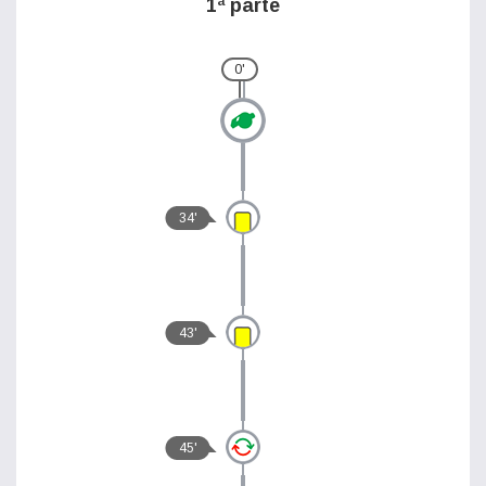
1ª parte
0'
34'
43'
45'