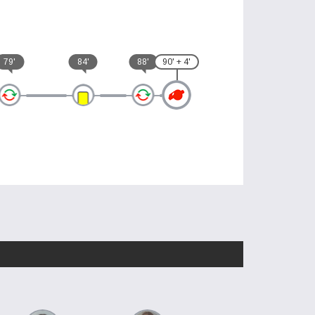
79'
84'
88'
90' + 4'