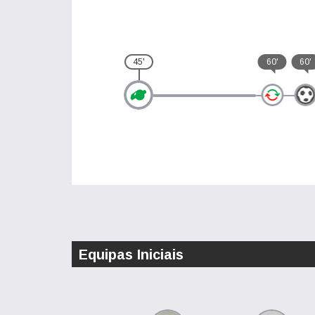
45'
60'
60'
Equipas Iniciais