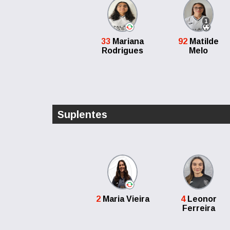
1
33
Mariana
92
Matilde
Rodrigues
Melo
Suplentes
2
Maria Vieira
4
Leonor
Ferreira