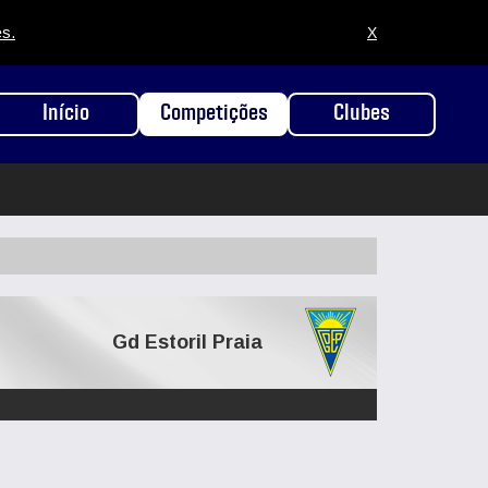
es.
X
Início
Competições
Clubes
Gd Estoril Praia