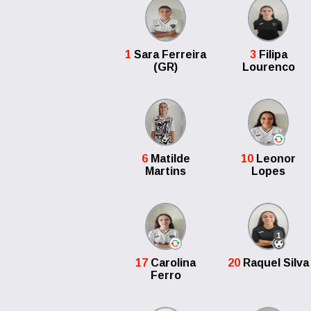
1
Sara Ferreira
3
Filipa
(GR)
Lourenco
6
Matilde
10
Leonor
Martins
Lopes
1
17
Carolina
20
Raquel Silva
Ferro