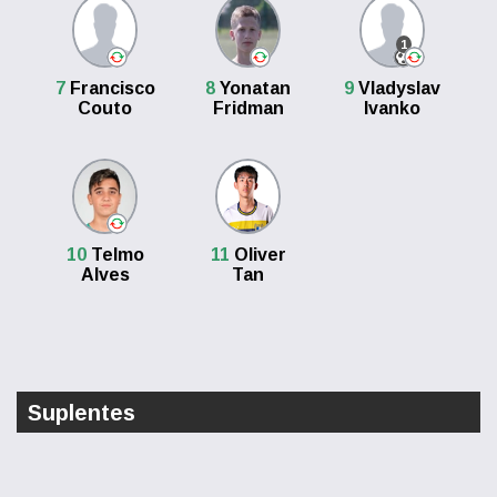
1
7
Francisco
8
Yonatan
9
Vladyslav
Couto
Fridman
Ivanko
10
Telmo
11
Oliver
Alves
Tan
Suplentes