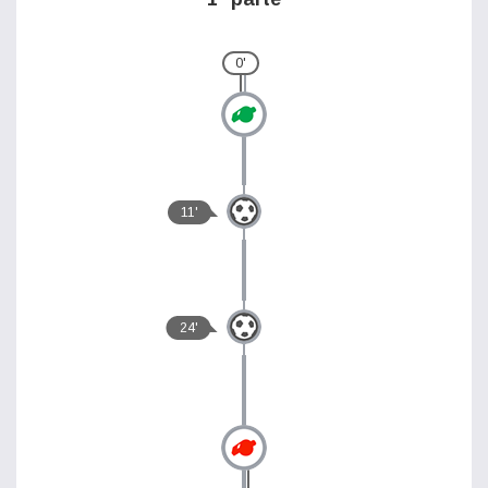
0'
11'
24'