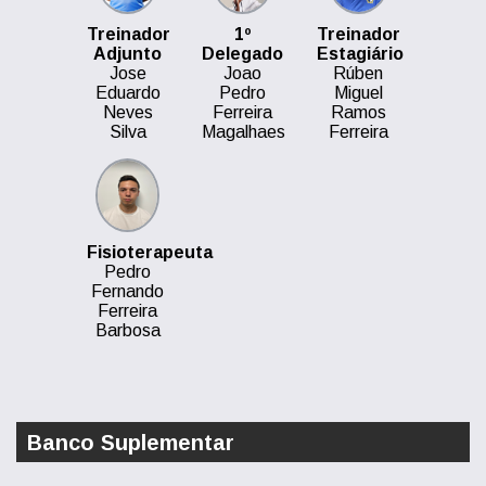
Treinador
1º
Treinador
Adjunto
Delegado
Estagiário
Jose
Joao
Rúben
Eduardo
Pedro
Miguel
Neves
Ferreira
Ramos
Silva
Magalhaes
Ferreira
Fisioterapeuta
Pedro
Fernando
Ferreira
Barbosa
Banco Suplementar