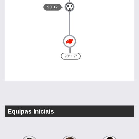
90' +2
90' + 7'
Equipas Iniciais