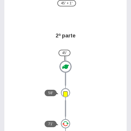
45' + 1'
2ª parte
45'
58'
71'