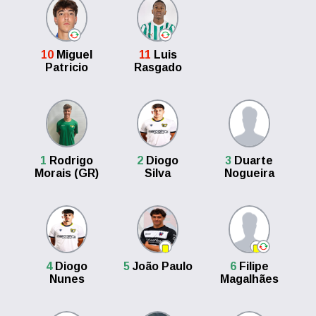
10
Miguel
11
Luis
Patricio
Rasgado
1
Rodrigo
2
Diogo
3
Duarte
Morais (GR)
Silva
Nogueira
4
Diogo
5
João Paulo
6
Filipe
Nunes
Magalhães