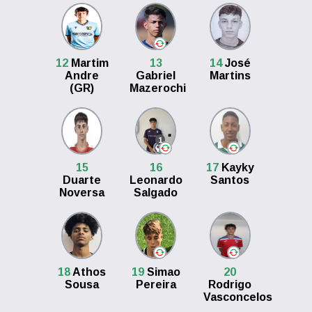
12
Martim
13
14
José
Andre
Gabriel
Martins
(GR)
Mazerochi
1
15
16
17
Kayky
Duarte
Leonardo
Santos
Noversa
Salgado
18
Athos
19
Simao
20
Sousa
Pereira
Rodrigo
Vasconcelos