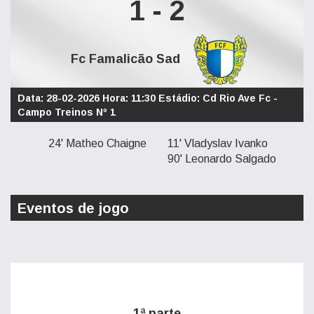
1 - 2
Fc Famalicão Sad
Data: 28-02-2026 Hora: 11:30 Estádio: Cd Rio Ave Fc -
Campo Treinos Nº 1
24' Matheo Chaigne
11' Vladyslav Ivanko
90' Leonardo Salgado
Eventos de jogo
1ª parte