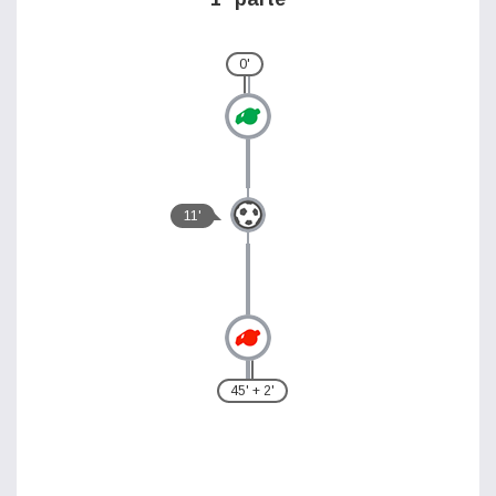
0'
11'
45' + 2'