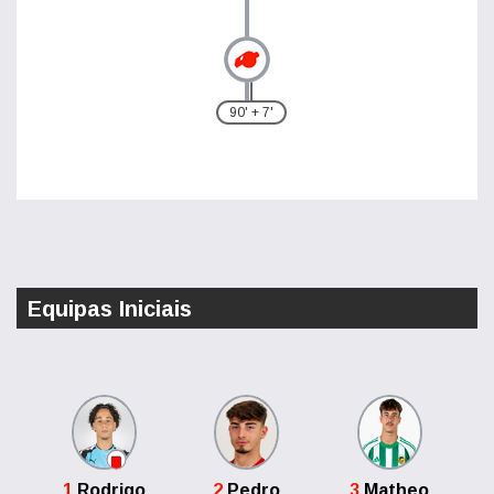
90' + 7'
Equipas Iniciais
1
Rodrigo
2
Pedro
3
Matheo