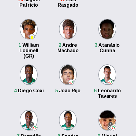
Patricio
Rasgado
1
William
2
Andre
3
Atanásio
Lodmell
Machado
Cunha
(GR)
4
Diego Coxi
5
João Rijo
6
Leonardo
Tavares
1
1