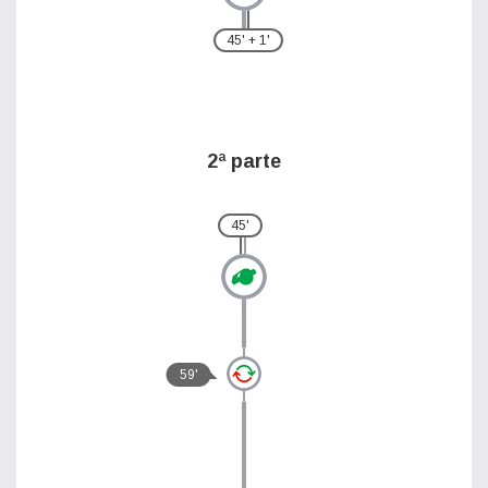
45' + 1'
2ª parte
45'
59'