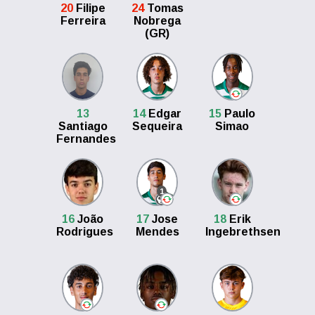
20
Filipe
24
Tomas
Ferreira
Nobrega
(GR)
13
14
Edgar
15
Paulo
Santiago
Sequeira
Simao
Fernandes
1
16
João
17
Jose
18
Erik
Rodrigues
Mendes
Ingebrethsen