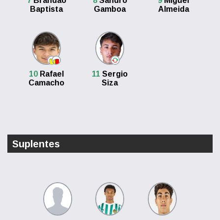
7
Brandão
8
Sandro
9
Miguel
Baptista
Gamboa
Almeida
10
Rafael
11
Sergio
Camacho
Siza
Suplentes