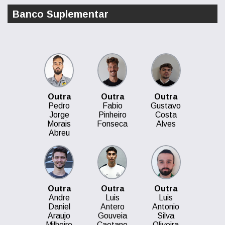
Banco Suplementar
Outra
Outra
Outra
Pedro
Fabio
Gustavo
Jorge
Pinheiro
Costa
Morais
Fonseca
Alves
Abreu
Outra
Outra
Outra
Andre
Luis
Luis
Daniel
Antero
Antonio
Araujo
Gouveia
Silva
Milheiro
Caetano
Oliveira