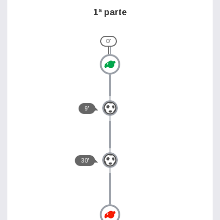
1ª parte
0'
9'
30'