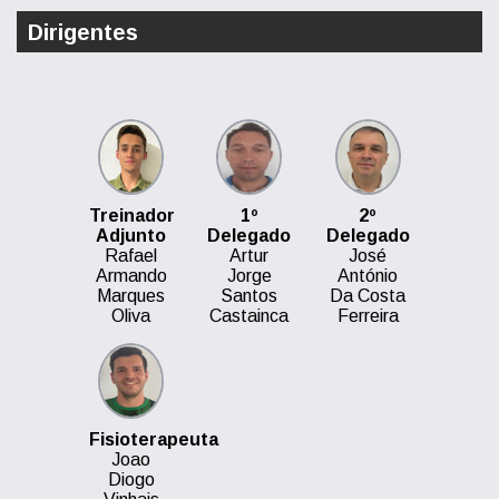
Dirigentes
Treinador
1º
2º
Adjunto
Delegado
Delegado
Rafael
Artur
José
Armando
Jorge
António
Marques
Santos
Da Costa
Oliva
Castainca
Ferreira
Fisioterapeuta
Joao
Diogo