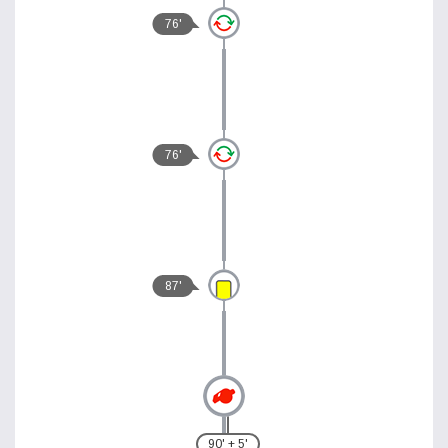
76'
76'
87'
90' + 5'