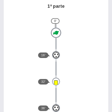
1ª parte
0'
16'
32'
36'