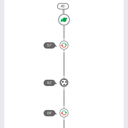
45'
57'
62'
69'