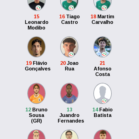
15
16
Tiago
18
Martim
Leonardo
Castro
Carvalho
Modibo
19
Flávio
20
Joao
21
Gonçalves
Rua
Afonso
Costa
12
Bruno
13
14
Fabio
Sousa
Juandro
Batista
(GR)
Fernandes