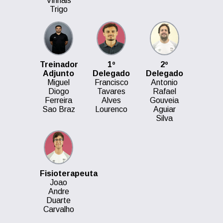
Vinhais
Trigo
Treinador
1º
2º
Adjunto
Delegado
Delegado
Miguel
Francisco
Antonio
Diogo
Tavares
Rafael
Ferreira
Alves
Gouveia
Sao Braz
Lourenco
Aguiar
Silva
Fisioterapeuta
Joao
Andre
Duarte
Carvalho