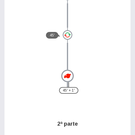
45'
45' + 1'
2ª parte