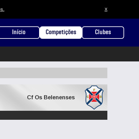
es.
X
Início
Competições
Clubes
Cf Os Belenenses