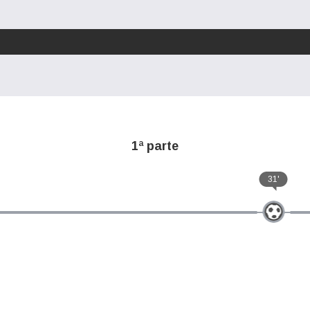
1ª parte
31'