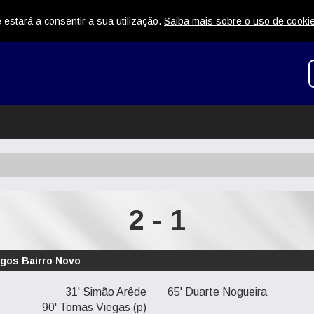
 estará a consentir a sua utilização.
Saiba mais sobre o uso de cooki
2 - 1
ogos Bairro Novo
31' Simão Arêde
65' Duarte Nogueira
90' Tomas Viegas (p)