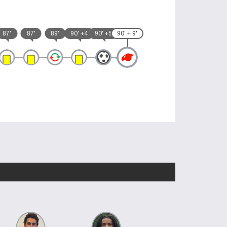
87'
87'
89'
90' +4
90' +5
90' + 9'