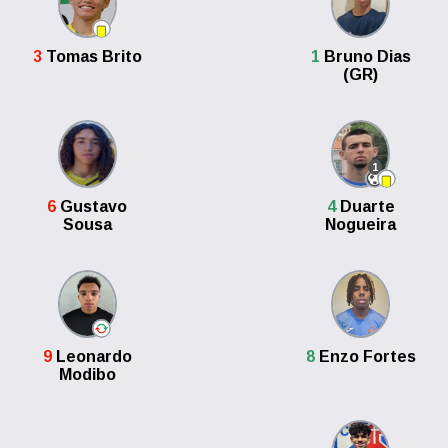
3
Tomas Brito
1
Bruno Dias
(GR)
1
6
Gustavo
4
Duarte
Sousa
Nogueira
9
Leonardo
8
Enzo Fortes
Modibo