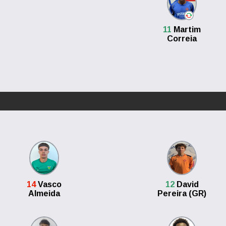
11
Martim
Correia
14
Vasco
12
David
Almeida
Pereira (GR)