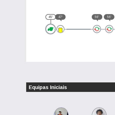
45'
47'
56'
56'
Equipas Iniciais