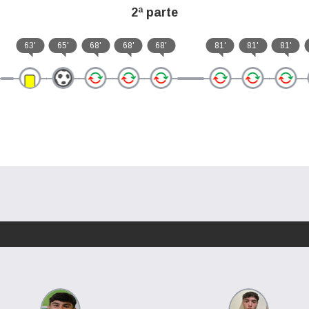
2ª parte
63'
65'
68'
68'
68'
81'
81'
81'