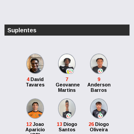
Suplentes
4
David
7
9
Tavares
Geovanne
Anderson
Martins
Barros
12
Joao
13
Diogo
26
Diogo
Aparicio
Santos
Oliveira