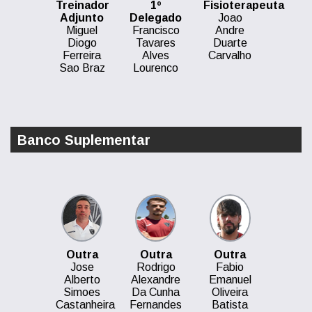
Treinador
1º
Fisioterapeuta
Adjunto
Delegado
Joao
Miguel
Francisco
Andre
Diogo
Tavares
Duarte
Ferreira
Alves
Carvalho
Sao Braz
Lourenco
Banco Suplementar
Outra
Outra
Outra
Jose
Rodrigo
Fabio
Alberto
Alexandre
Emanuel
Simoes
Da Cunha
Oliveira
Castanheira
Fernandes
Batista