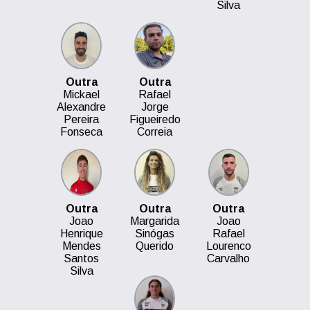
Silva
Outra
Outra
Mickael
Rafael
Alexandre
Jorge
Pereira
Figueiredo
Fonseca
Correia
Outra
Outra
Outra
Joao
Margarida
Joao
Henrique
Sinógas
Rafael
Mendes
Querido
Lourenco
Santos
Carvalho
Silva