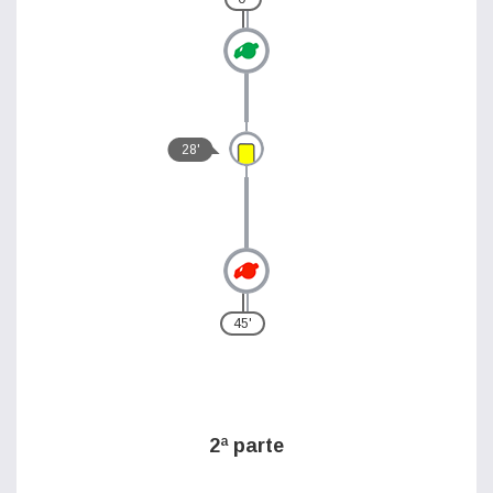
28'
45'
2ª parte