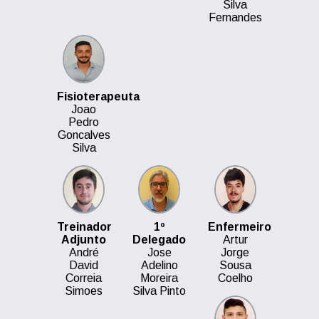
Silva
Fernandes
Fisioterapeuta
Joao
Pedro
Goncalves
Silva
Treinador
1º
Enfermeiro
Adjunto
Delegado
Artur
André
Jose
Jorge
David
Adelino
Sousa
Correia
Moreira
Coelho
Simoes
Silva Pinto