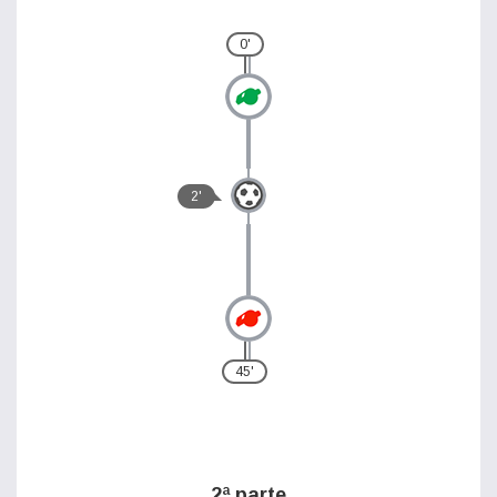
0'
2'
45'
2ª parte