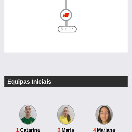
90' + 1'
Equipas Iniciais
1
Catarina
3
Maria
4
Mariana