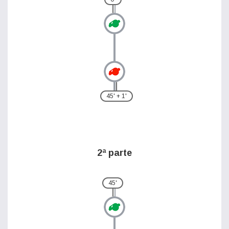
45' + 1'
2ª parte
45'