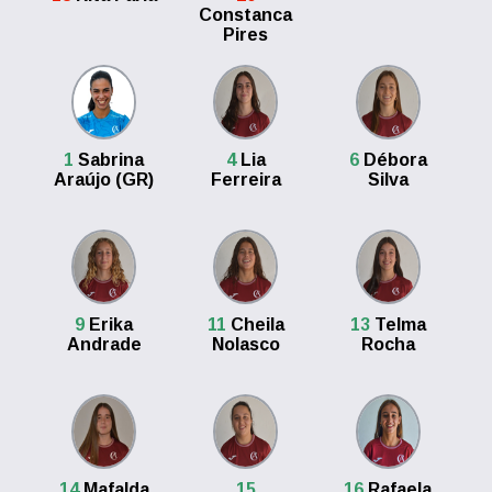
Constanca
Pires
1
Sabrina
4
Lia
6
Débora
Araújo (GR)
Ferreira
Silva
9
Erika
11
Cheila
13
Telma
Andrade
Nolasco
Rocha
14
Mafalda
15
16
Rafaela