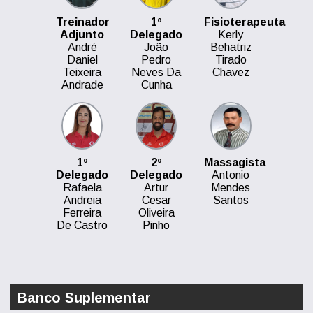
Treinador
1º
Fisioterapeuta
Adjunto
Delegado
Kerly
André
João
Behatriz
Daniel
Pedro
Tirado
Teixeira
Neves Da
Chavez
Andrade
Cunha
1º
2º
Massagista
Delegado
Delegado
Antonio
Rafaela
Artur
Mendes
Andreia
Cesar
Santos
Ferreira
Oliveira
De Castro
Pinho
Banco Suplementar