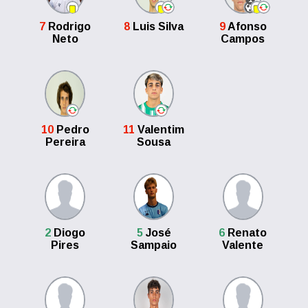
7
Rodrigo
8
Luis Silva
9
Afonso
Neto
Campos
10
Pedro
11
Valentim
Pereira
Sousa
2
Diogo
5
José
6
Renato
Pires
Sampaio
Valente