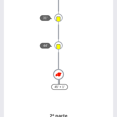
31'
44'
45' + 1'
2ª parte