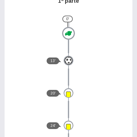
1ª parte
0'
13'
20'
24'