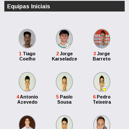
Equipas Iniciais
1
Tiago
2
Jorge
3
Jorge
Coelho
Karseladze
Barreto
4
Antonio
5
Paolo
6
Pedro
Azevedo
Sousa
Teixeira
1