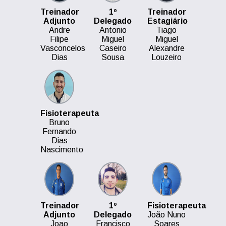
Treinador
1º
Treinador
Adjunto
Delegado
Estagiário
Andre
Antonio
Tiago
Filipe
Miguel
Miguel
Vasconcelos
Caseiro
Alexandre
Dias
Sousa
Louzeiro
Fisioterapeuta
Bruno
Fernando
Dias
Nascimento
Treinador
1º
Fisioterapeuta
Adjunto
Delegado
João Nuno
Joao
Francisco
Soares