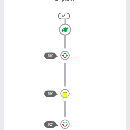
45'
56'
59'
62'