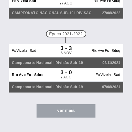
Fc Vizela Sad
Rio Ave Fc Sduq
27 AGO
CAMPEONATO NACIONAL SUB-19 I DIVISÃO
27/08/2022
Época 2021-2022
3 - 3
Fc Vizela - Sad
Rio Ave Fc - Sduq
6 NOV
Campeonato Nacional I Divisão Sub-19
06/11/2021
3 - 0
Rio Ave Fc - Sduq
Fc Vizela - Sad
7 AGO
Campeonato Nacional I Divisão Sub-19
07/08/2021
ver mais