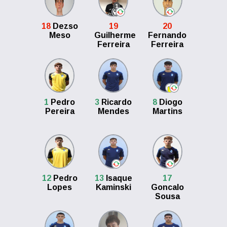
1
18
Dezso
19
20
Meso
Guilherme
Fernando
Ferreira
Ferreira
1
Pedro
3
Ricardo
8
Diogo
Pereira
Mendes
Martins
12
Pedro
13
Isaque
17
Lopes
Kaminski
Goncalo
Sousa