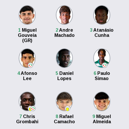
1
Miguel
2
Andre
3
Atanásio
Gouveia
Machado
Cunha
(GR)
4
Afonso
5
Daniel
6
Paulo
Lee
Lopes
Simao
7
Chris
8
Rafael
9
Miguel
Grombahi
Camacho
Almeida