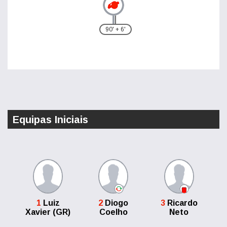
90' + 6'
Equipas Iniciais
1
Luiz
2
Diogo
3
Ricardo
Xavier (GR)
Coelho
Neto