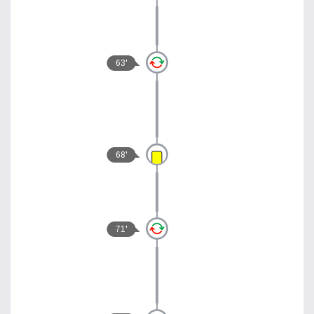
63'
68'
71'