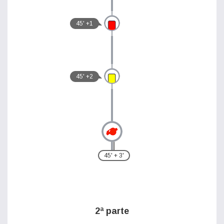
45' +1
45' +2
45' + 3'
2ª parte