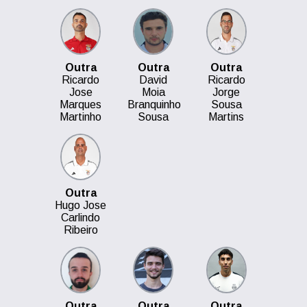
Outra
Outra
Outra
Ricardo
David
Ricardo
Jose
Moia
Jorge
Marques
Branquinho
Sousa
Martinho
Sousa
Martins
Outra
Hugo Jose
Carlindo
Ribeiro
Outra
Outra
Outra