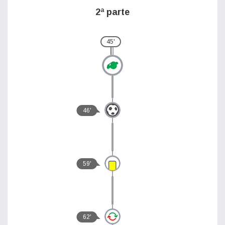
2ª parte
45'
46'
59'
62'