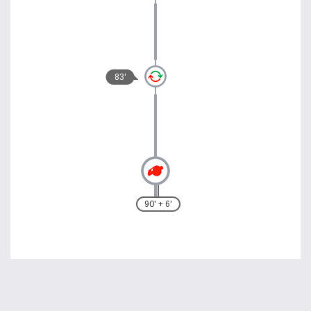
83'
90' + 6'