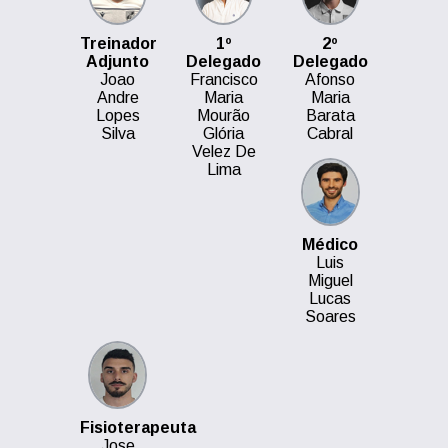
Treinador
1º
2º
Adjunto
Delegado
Delegado
Joao
Francisco
Afonso
Andre
Maria
Maria
Lopes
Mourão
Barata
Silva
Glória
Cabral
Velez De
Lima
Médico
Luis
Miguel
Lucas
Soares
Fisioterapeuta
Jose