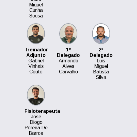
Miguel
Cunha
Sousa
Treinador
1º
2º
Adjunto
Delegado
Delegado
Gabriel
Armando
Luis
Vinhais
Alves
Miguel
Couto
Carvalho
Batista
Silva
Fisioterapeuta
Jose
Diogo
Pereira De
Barros