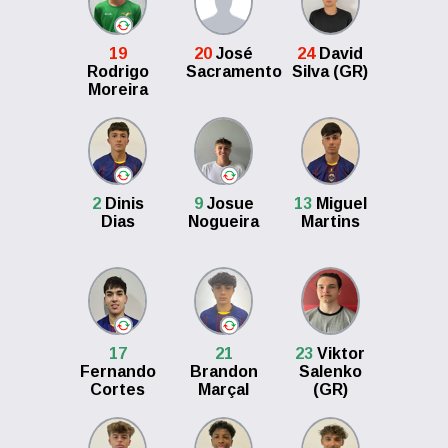
19
20
José
24
David
Rodrigo
Sacramento
Silva (GR)
Moreira
2
Dinis
9
Josue
13
Miguel
Dias
Nogueira
Martins
17
21
23
Viktor
Fernando
Brandon
Salenko
Cortes
Marçal
(GR)